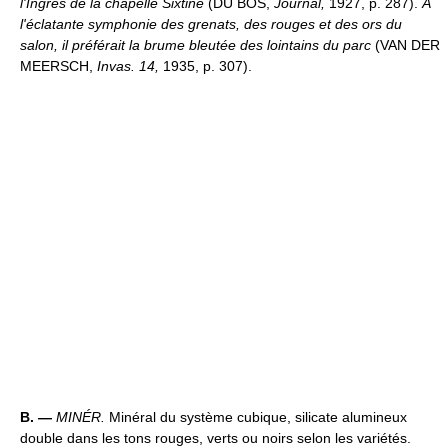
l'Ingres de la chapelle Sixtine
(DU BOS,
Journal,
1927, p. 287).
À
l'éclatante symphonie des grenats, des rouges et des ors du
salon, il préférait la brume bleutée des lointains du parc
(VAN DER
MEERSCH,
Invas. 14,
1935, p. 307).
B. —
MINÉR.
Minéral du système cubique, silicate alumineux
double dans les tons rouges, verts ou noirs selon les variétés.