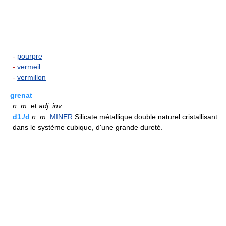
-
pourpre
-
vermeil
-
vermillon
grenat
n.
m.
et
adj.
inv.
d1./d
n.
m.
MINER
Silicate métallique double naturel cristallisant
dans le système cubique, d'une grande dureté.