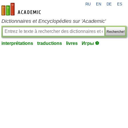
RU
EN
DE
ES
fr-academic.com
Dictionnaires et Encyclopédies sur 'Academic'
Recherche!
interprétations
traductions
livres
Игры ⚽