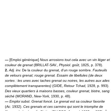
—
[Emploi générique]
Nous arrosions tout cela avec un vin léger et
couleur de grenat
(BRILLAT-SAV.,
Physiol. goût,
1825, p. 378).
2.
Adj. inv.
De la couleur du grenat, d'un rouge sombre.
Fauteuils
de velours grenat; rouge grenat.
Essaim de libellules (de deux
sortes : les unes avec taches grenat ou noires, les autres aux ailes
complètement transparentes)
(GIDE,
Retour Tchad,
1928, p. 993).
Des vieux quartiers à maisons basses, couleur grenat, bistre, sang
séché
(MORAND,
New-York,
1930, p. 48).
—
Emploi subst.
Grenat foncé.
Le grenat est sa couleur favorite
(
Ac.
1932).
Ces grenats et ces carmins qui sont le triomphe de