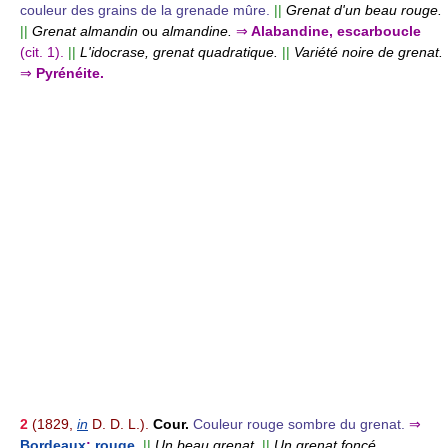
couleur des grains de la grenade mûre.
||
Grenat d'un beau rouge.
||
Grenat almandin
ou
almandine.
⇒
Alabandine, escarboucle
(cit. 1).
||
L'idocrase, grenat quadratique.
||
Variété noire de grenat.
⇒
Pyrénéite.
2
(1829,
in
D. D. L.).
Cour.
Couleur rouge sombre du grenat.
⇒
Bordeaux
;
rouge
.
||
Un beau grenat.
||
Un grenat foncé.