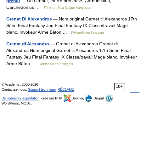
grenat
— Un Grenat, Pierre pretieuse, Carbunculus,
Carchedonius …
Thresor de la langue françoyse
Grenat Di Alexandros
— Nom original Garnet til Alexandros 17th
Série Final Fantasy Jeu Final Fantasy IX Classe/travail Mage
blanc, Invokeur Arme Bâton …
Wikipédia en Français
Grenat di Alexandro
— Grenat di Alexandros Grenat di
Alexandros Nom original Garnet til Alexandros 17th Série Final
Fantasy Jeu Final Fantasy IX Classe/travail Mage blanc, Invokeur
Arme Bâton …
Wikipédia en Français
© Academic, 2000-2026
18+
Contactez-nous:
Support technique
,
RÉCLAME
Dictionnaires exportation
, créé sur PHP,
Joomla,
Drupal,
WordPress, MODx.