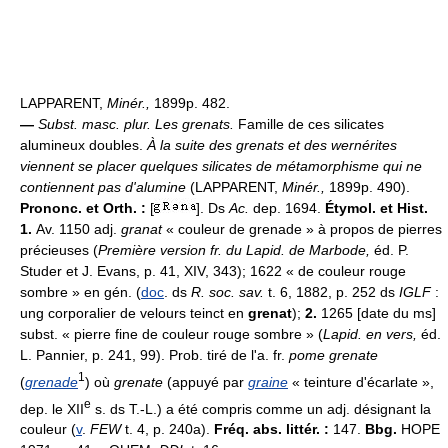
LAPPARENT,
Minér.,
1899p. 482.
—
Subst. masc. plur.
Les grenats.
Famille de ces silicates
alumineux doubles.
À la suite des grenats et des wernérites
viennent se placer quelques silicates de métamorphisme qui ne
contiennent pas d'alumine
(LAPPARENT,
Minér.,
1899p. 490).
Prononc. et Orth. :
[
]. Ds
Ac.
dep. 1694.
Étymol. et Hist.
1.
Av. 1150 adj.
granat
« couleur de grenade » à propos de pierres
précieuses (
Première version fr. du Lapid. de Marbode,
éd. P.
Studer et J. Evans, p. 41, XIV, 343); 1622 « de couleur rouge
sombre » en gén. (
doc
. ds
R. soc. sav.
t. 6, 1882, p. 252 ds
IGLF
:
ung corporalier de velours teinct en
grenat
);
2.
1265 [date du ms]
subst. « pierre fine de couleur rouge sombre » (
Lapid. en vers,
éd.
L. Pannier, p. 241, 99). Prob. tiré de l'a. fr.
pome grenate
1
(
grenade
) où
grenate
(appuyé par
graine
« teinture d'écarlate »,
e
dep. le XII
s. ds T.-L.) a été compris comme un adj. désignant la
couleur (
v
.
FEW
t. 4, p. 240a).
Fréq. abs. littér. :
147.
Bbg.
HOPE