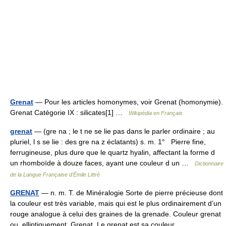
Grenat
— Pour les articles homonymes, voir Grenat (homonymie).
Grenat Catégorie IX : silicates[1] …
Wikipédia en Français
grenat
— (gre na ; le t ne se lie pas dans le parler ordinaire ; au
pluriel, l s se lie : des gre na z éclatants) s. m. 1° Pierre fine,
ferrugineuse, plus dure que le quartz hyalin, affectant la forme d
un rhomboïde à douze faces, ayant une couleur d un …
Dictionnaire
de la Langue Française d'Émile Littré
GRENAT
— n. m. T. de Minéralogie Sorte de pierre précieuse dont
la couleur est très variable, mais qui est le plus ordinairement d’un
rouge analogue à celui des graines de la grenade. Couleur grenat
ou, elliptiquement, Grenat. Le grenat est sa couleur… …