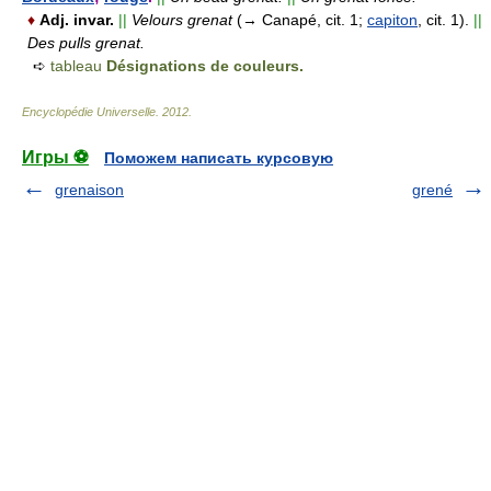
♦
Adj. invar.
||
Velours grenat
(→ Canapé, cit. 1;
capiton
, cit. 1).
||
Des pulls grenat.
➪
tableau
Désignations de couleurs.
Encyclopédie Universelle
.
2012
.
Игры ⚽
Поможем написать курсовую
grenaison
grené