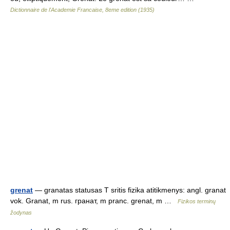
Dictionnaire de l'Academie Francaise, 8eme edition (1935)
grenat
— granatas statusas T sritis fizika atitikmenys: angl. granat
vok. Granat, m rus. гранат, m pranc. grenat, m …
Fizikos terminų
žodynas