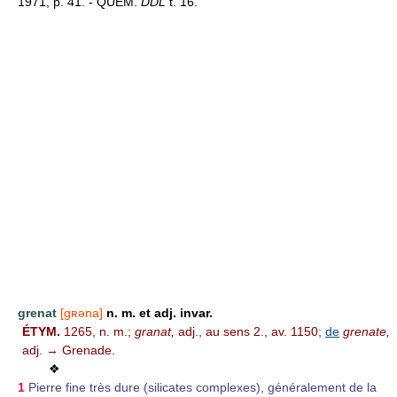
1971, p. 41. - QUEM.
DDL
t. 16.
grenat
[gʀəna]
n. m. et adj. invar.
ÉTYM.
1265, n. m.;
granat,
adj., au sens 2., av. 1150;
de
grenate,
adj. → Grenade.
❖
1
Pierre fine très dure (silicates complexes), généralement de la