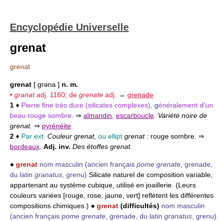
Encyclopédie Universelle
grenat
grenat
grenat
[ grəna ]
n. m.
•
granat
adj. 1160; de
grenate
adj.
→
grenade
1
♦
Pierre fine très dure (silicates complexes),
g
énéralement d'un
beau rouge sombre.
⇒
almandin
,
escarboucle
.
Variété noire de
grenat.
⇒
pyrénéite
.
2
♦
Par ext.
Couleur grenat,
ou ellipt
grenat :
rouge sombre. ⇒
bordeaux
.
Adj. inv.
Des étoffes grenat.
●
grenat
nom masculin
(ancien français
pome grenate
, grenade,
du latin
granatus
, grenu)
Silicate naturel de composition variable,
appartenant au système cubique, utilisé en joaillerie. (Leurs
couleurs variées [rouge, rose, jaune, vert] reflètent les différentes
compositions chimiques.) ●
grenat
(difficultés)
nom masculin
(ancien français
pome grenate
, grenade, du latin
granatus
, grenu)